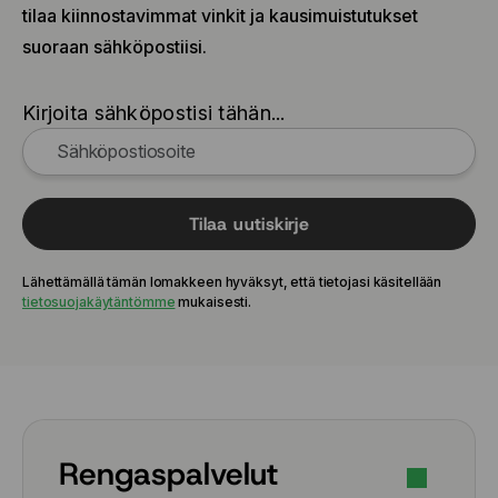
255/50 R20 109Y
tilaa kiinnostavimmat vinkit ja kausimuistutukset
255/50 R21 109Y
suoraan sähköpostiisi.
265/35 R21 101Y
265/40 R21 105Y
Kirjoita sähköpostisi tähän...
265/40 R22 106V
265/45 R21 108Y
275/35 R22 104Y
275/35 R23 108Y
275/40 R22 107Y
Tilaa uutiskirje
275/40 R22 107Y
285/35 R22 106V
Lähettämällä tämän lomakkeen hyväksyt, että tietojasi käsitellään
285/35 R22 106V
tietosuojakäytäntömme
mukaisesti.
285/40 R20 108Y
305/35 R21 109Y
315/35 R22 111Y
Rengaspalvelut