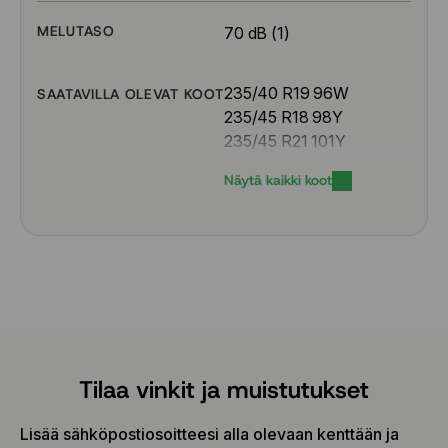
MELUTASO
70 dB (1)
235/40 R19 96W
SAATAVILLA OLEVAT KOOT
235/45 R18 98Y
235/45 R21 101Y
235/50 R19 103V
Näytä kaikki koot
235/50 R20 104Y
245/35 R21 96Y
245/45 R20 103Y
255/35 R22 99Y
255/40 R20 101Y
255/40 R21 102Y
255/40 R22 103V
255/45 R19 104Y
255/45 R20 105Y
Tilaa vinkit ja muistutukset
255/45 R22 111W
255/50 R20 109W
Lisää sähköpostiosoitteesi alla olevaan kenttään ja