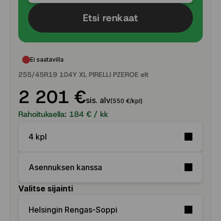
Etsi renkaat
Ei saatavilla
255/45R19 104Y XL PIRELLI PZEROE elt
2 201 €
sis. alv
(550 €/kpl)
Rahoituksella:
184
€ / kk
4 kpl
Asennuksen kanssa
Valitse sijainti
Helsingin Rengas-Soppi