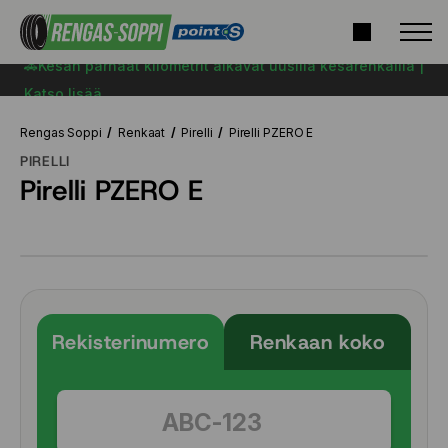
🚗Kesän parhaat kilometrit alkavat uusilla kesärenkailla |
Katso lisää
Rengas Soppi
Renkaat
Pirelli
Pirelli PZERO E
PIRELLI
Pirelli PZERO E
Rekisterinumero
Renkaan koko