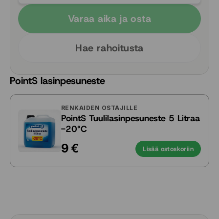
Varaa aika ja osta
Hae rahoitusta
PointS lasinpesuneste
RENKAIDEN OSTAJILLE
PointS Tuulilasinpesuneste 5 Litraa
-20°C
9 €
Lisää ostoskoriin