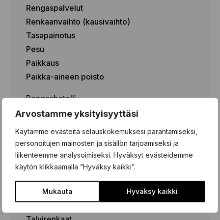
Rengaspalvelut
Renkaanvaihto (kausivaihto)
Tasapainotus
Pesu
Paikkaus
Paikka-aineen poisto
Rengashotelli
Henkilöauto
Arvostamme yksityisyyttäsi
Pakettiauto/SUV/EV
Käytämme evästeitä selauskokemuksesi parantamiseksi,
personoitujen mainosten ja sisällön tarjoamiseksi ja
liikenteemme analysoimiseksi. Hyväksyt evästeidemme
käytön klikkaamalla ”Hyväksy kaikki”.
Renkaat
Renkaat
Mukauta
Hyväksy kaikki
Kesärenkaat
Talvirenkaat