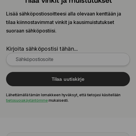
Tilaa vinkit ja muistutukset
225/45 R17 94W
225/45 R18 95Y
Lisää sähköpostiosoitteesi alla olevaan kenttään ja
225/50 R17 98W
tilaa kiinnostavimmat vinkit ja kausimuistutukset
225/50 R18 99W
suoraan sähköpostiisi.
225/55 R19 103W
235/55 R18 104V
Kirjoita sähköpostisi tähän...
Tilaa uutiskirje
Lähettämällä tämän lomakkeen hyväksyt, että tietojasi käsitellään
tietosuojakäytäntömme
mukaisesti.