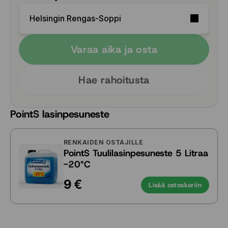
Helsingin Rengas-Soppi
Varaa aika ja osta
Hae rahoitusta
PointS lasinpesuneste
RENKAIDEN OSTAJILLE
PointS Tuulilasinpesuneste 5 Litraa
-20°C
9 €
Lisää ostoskoriin