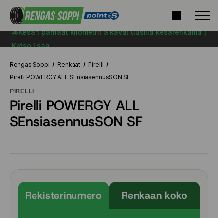
🚗Kesän parhaat kilometrit alkavat uusilla kesärenkailla |
Katso lisää
Rengas Soppi
Renkaat
Pirelli
Pirelli POWERGY ALL SEnsiasennusSON SF
PIRELLI
Pirelli POWERGY ALL
SEnsiasennusSON SF
Rekisterinumero
Renkaan koko