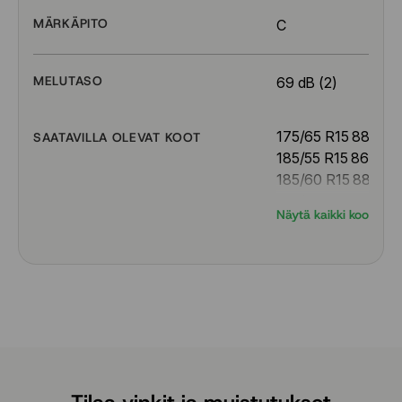
MÄRKÄPITO
C
MELUTASO
69 dB (2)
175/65 R15 88V
SAATAVILLA OLEVAT KOOT
185/55 R15 86V
185/60 R15 88V
195/50 R15 86V
Näytä kaikki koot
195/55 R15 89V
195/65 R15 95V
205/55 R16 94V
205/55 R17 95V
205/60 R16 96V
215/55 R17 98W
215/55 R18 99V
215/60 R17 100V
225/40 R18 92Y