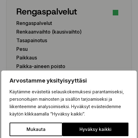
Rengaspalvelut
Rengaspalvelut
Renkaanvaihto (kausivaihto)
Tasapainotus
Pesu
Paikkaus
Paikka-aineen poisto
Rengashotelli
Arvostamme yksityisyyttäsi
Henkilöauto
Käytämme evästeitä selauskokemuksesi parantamiseksi,
Pakettiauto/SUV/EV
personoitujen mainosten ja sisällön tarjoamiseksi ja
liikenteemme analysoimiseksi. Hyväksyt evästeidemme
käytön klikkaamalla ”Hyväksy kaikki”.
Renkaat
Mukauta
Hyväksy kaikki