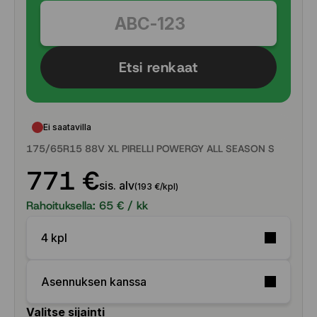
Etsi renkaat
Ei saatavilla
175/65R15 88V XL PIRELLI POWERGY ALL SEASON S
771 €
sis. alv
(193 €/kpl)
Rahoituksella:
65
€ / kk
4 kpl
Asennuksen kanssa
Valitse sijainti