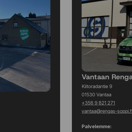
Vantaan Reng
Kiitoradantie 9
01530 Vantaa
+358 9 821 271
vantaa@rengas-soppi.f
Palvelemme: