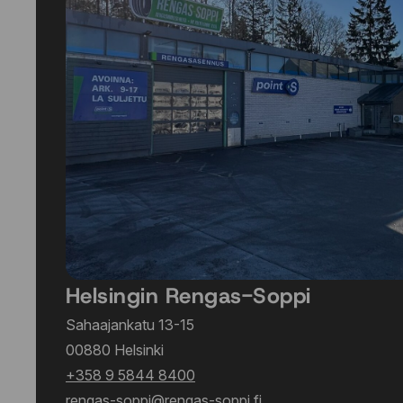
Helsingin Rengas-Soppi
Sahaajankatu 13-15
00880 Helsinki
+358 9 5844 8400
rengas-soppi@rengas-soppi.fi