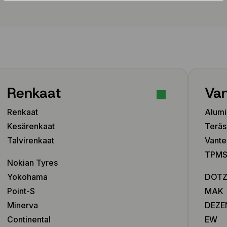
235/55 R18 104H
235/55 R19 105V
235/60 R18 107V
Renkaat
Van
Renkaat
Alumi
Kesärenkaat
Teräs
Talvirenkaat
Vante
TPMS-
Nokian Tyres
Yokohama
DOT
Point-S
MAK
Minerva
DEZE
Continental
EW