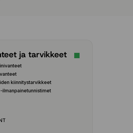
teet ja tarvikkeet
inivanteet
vanteet
iden kiinnitystarvikkeet
ilmanpainetunnistimet
Z
NT