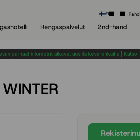
FI
Raho
gashotelli
Rengaspalvelut
2nd-hand
sän parhaat kilometrit alkavat uusilla kesärenkailla | Katso 
2 WINTER
Rekisterin