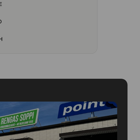
E
O
H