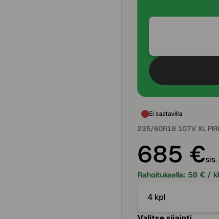
Ei saatavilla
235/60R18 107V XL PIR
685 €
sis.
Rahoituksella:
58
€ / k
4 kpl
Valitse sijainti