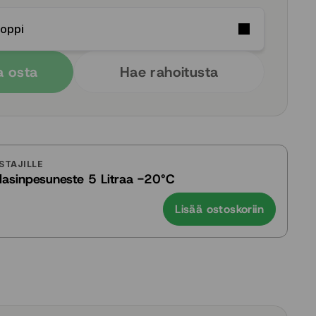
Soppi
a osta
Hae rahoitusta
STAJILLE
ilasinpesuneste 5 Litraa -20°C
Lisää ostoskoriin