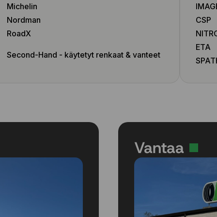
Michelin
IMAG
Nordman
CSP
RoadX
NITR
ETA
Second-Hand - käytetyt renkaat & vanteet
SPAT
Vantaa