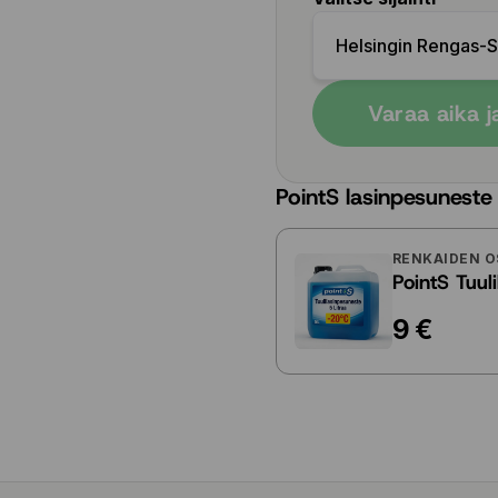
Helsingin Rengas-
Varaa aika j
PointS lasinpesuneste
RENKAIDEN O
PointS Tuul
9 €