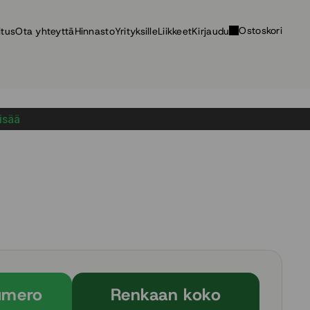
Ostoskori
itus
Ota yhteyttä
Hinnasto
Yrityksille
Liikkeet
Kirjaudu
lisää
umero
Renkaan koko