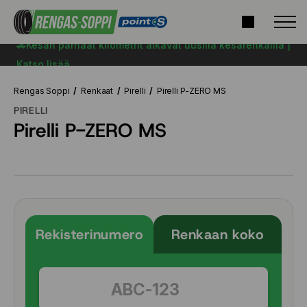
🚗Kesän parhaat kilometrit alkavat uusilla kesärenkailla |
Katso lisää
Rengas Soppi
Renkaat
Pirelli
Pirelli P-ZERO MS
PIRELLI
Pirelli P-ZERO MS
Rekisterinumero
Renkaan koko