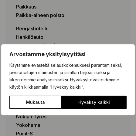
Paikkaus
Paikka-aineen poisto
Rengashotelli
Henkilöauto
Pakettiauto/SUV/EV
Arvostamme yksityisyyttäsi
Käytämme evästeitä selauskokemuksesi parantamiseksi,
Renkaat
personoitujen mainosten ja sisällön tarjoamiseksi ja
liikenteemme analysoimiseksi. Hyväksyt evästeidemme
Renkaat
käytön klikkaamalla ”Hyväksy kaikki”.
Kesärenkaat
Mukauta
Hyväksy kaikki
Talvirenkaat
Nokian Tyres
Yokohama
Point-S