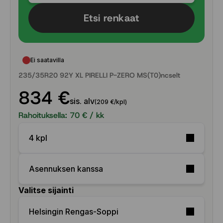
Etsi renkaat
Ei saatavilla
235/35R20 92Y XL PIRELLI P-ZERO MS(T0)ncselt
834 €
sis. alv
(209 €/kpl)
Rahoituksella:
70
€ / kk
4 kpl
Asennuksen kanssa
Valitse sijainti
Helsingin Rengas-Soppi