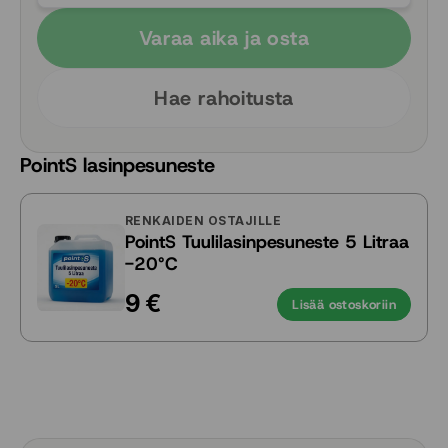
Varaa aika ja osta
Hae rahoitusta
PointS lasinpesuneste
RENKAIDEN OSTAJILLE
PointS Tuulilasinpesuneste 5 Litraa
-20°C
9 €
Lisää ostoskoriin