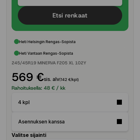
Etsi renkaat
Heti Helsingin Rengas-Sopista
Heti Vantaan Rengas-Sopista
245/45R19 MINERVA F205 XL 102Y
569 €
sis. alv
(142 €/kpl)
Rahoituksella:
48
€ / kk
4 kpl
Asennuksen kanssa
Valitse sijainti