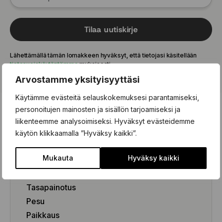
215/55 R17 98W
225/35 R18 87Y
225/35 R19 88Y
Tilaa uutiskirje
225/35 R20 90Y
225/40 R18 92Y
Lähettämällä tämän lomakkeen hyväksyt, että tietojasi käsitellään
225/40 R19 93Y
tietosuojakäytäntömme
mukaisesti.
225/45 R17 91Y
Arvostamme yksityisyyttäsi
225/45 R17 94Y
Käytämme evästeitä selauskokemuksesi parantamiseksi,
225/45 R18 95Y
personoitujen mainosten ja sisällön tarjoamiseksi ja
225/45 R19 96Y
liikenteemme analysoimiseksi. Hyväksyt evästeidemme
225/50 R16 92W
käytön klikkaamalla ”Hyväksy kaikki”.
225/50 R17 94W
Rengaspalvelut
225/50 R17 98Y
225/50 R18 99W
Mukauta
Hyväksy kaikki
Rengaspalvelut
225/55 R17 97W
Renkaanvaihto (kausivaihto)
225/55 R17 101W
Tasapainotus
235/35 R19 91Y
Pesu
235/35 R20 92Y
Paikkaus
235/40 R18 95Y