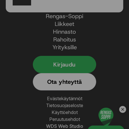
Facebook
Instagram
Rengas-Soppi
Liikkeet
Hinnasto
Rahoitus
Yrityksille
Kirjaudu
Ota yhteyttä
Evästekäytännöt
Tietosuojaseloste
Käyttöehdot
Peruutusehdot
WDS Web Studio