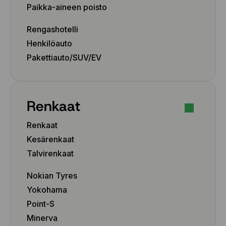
Paikka-aineen poisto
235/40 R19 96Y
235/45 R17 97Y
Rengashotelli
235/45 R18 98Y
Henkilöauto
235/45 R19 99Y
235/45 R20 100W
Pakettiauto/SUV/EV
235/50 R18 101Y
235/50 R19 103Y
235/55 R17 103W
Renkaat
245/35 R18 92Y
245/35 R19 93Y
Renkaat
245/35 R20 95Y
Kesärenkaat
245/40 R17 95W
245/40 R18 97Y
Talvirenkaat
245/40 R19 98Y
Nokian Tyres
245/40 R20 99Y
245/45 R17 99W
Yokohama
245/45 R18 100Y
Point-S
245/45 R19 102Y
Minerva
245/45 R20 103Y