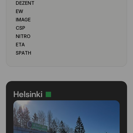
275/40 R19 105Y
DEZENT
285/45 R19 111W
EW
285/45 R19 111Y
IMAGE
CSP
NITRO
ETA
SPATH
Helsinki