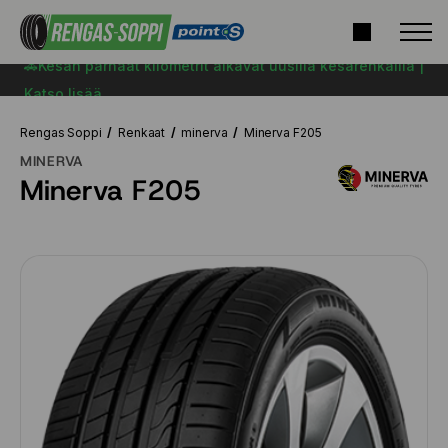
🚗Kesän parhaat kilometrit alkavat uusilla kesärenkailla |
Katso lisää
Rengas Soppi
Renkaat
minerva
Minerva F205
MINERVA
Minerva F205