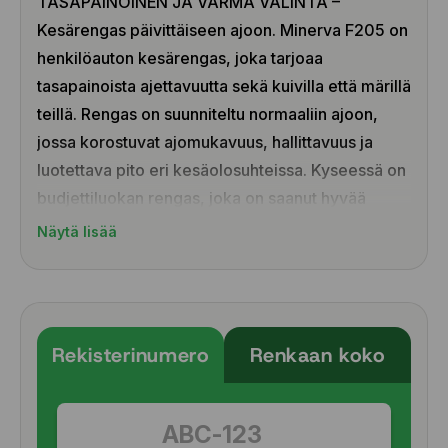
TASAPAINOINEN JA VARMA VALINTA –
Kesärengas päivittäiseen ajoon. Minerva F205 on
henkilöauton kesärengas, joka tarjoaa
tasapainoista ajettavuutta sekä kuivilla että märillä
teillä. Rengas on suunniteltu normaaliin ajoon,
jossa korostuvat ajomukavuus, hallittavuus ja
luotettava pito eri kesäolosuhteissa. Kyseessä on
budjettiluokan rengas, joka on saanut hyvää
palautetta käytännön ajossa ja ollut suosittu
Näytä lisää
valinta arjen käyttöön.
Vakaa ajotuntuma ja looginen käsiteltävyys
Toimiva pito märällä ja kuivalla tiellä
Rekisterinumero
Renkaan koko
Urakuvio auttaa veden poistossa ja vähentää
vesiliirron riskiä
Miellyttävä ja tasainen ajomukavuus
Laaja kokovalikoima