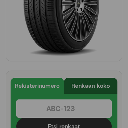
Rekisterinumero
Renkaan koko
Etsi renkaat