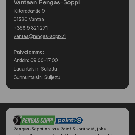
Vantaan Rengas-Soppi
255/45 R18 99W
255/45 R18 99Y
Kiitoradantie 9
255/55 R20 110V
01530 Vantaa
255/60 R18 112V
+358 9 821 271
265/50 R20 111V
vantaa@rengas-soppi.fi
265/50 R22 112V
265/60 R18 110H
Palvelemme:
265/65 R17 112H
Arkisin: 09:00-17:00
275/45 R21 110W
275/60 R20 115H
Lauantaisin: Suljettu
285/45 R22 114V
Sunnuntaisin: Suljettu
285/60 R18 116V
Rengas-Soppi on osa Point S -brändiä, joka