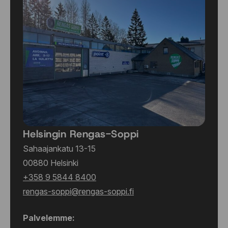
235/45 R17 94W
235/45 R17 94Y
235/45 R17 97W
235/45 R18 98W
235/45 R18 98Y
235/45 R19 99W
235/45 R20 100W
235/50 R17 96W
235/50 R18 97V
235/50 R18 97W
235/50 R18 101Y
Helsingin Rengas-Soppi
235/50 R19 99V
Sahaajankatu 13-15
235/50 R19 103W
00880 Helsinki
235/55 R17 99V
+358 9 5844 8400
235/55 R17 103W
rengas-soppi@rengas-soppi.fi
235/55 R18 100V
235/55 R18 104W
235/55 R19 101V
Palvelemme: