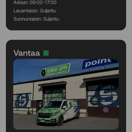
235/55 R19 105W
Arkisin: 09:00-17:00
235/55 R20 102V
Lauantaisin: Suljettu
235/55 R20 105V
Sunnuntaisin: Suljettu
235/60 R17 102V
235/60 R18 103V
235/60 R19 107V
235/65 R17 108V
235/65 R18 106V
Vantaa
245/40 R19 98W
245/40 R21 100W
245/45 R17 99Y
245/45 R18 96W
245/45 R18 100W
245/45 R19 102V
245/45 R19 102W
245/45 R20 103W
245/50 R18 104W
245/50 R20 102W
245/60 R18 105V