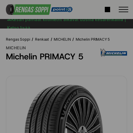
🚗Kesän parhaat kilometrit alkavat uusilla kesärenkailla |
Katso lisää
Rengas Soppi
Renkaat
MICHELIN
Michelin PRIMACY 5
MICHELIN
Michelin PRIMACY 5