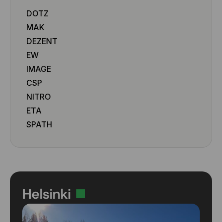
225/50 R19 100W
DOTZ
225/55 R16 95W
MAK
225/55 R16 99W
225/55 R17 97W
DEZENT
225/55 R17 97Y
EW
225/55 R17 101W
IMAGE
225/55 R18 98V
CSP
225/55 R18 102V
NITRO
225/55 R18 102Y
ETA
225/55 R19 99V
225/60 R16 102W
SPATH
225/60 R17 99V
225/60 R17 103V
225/60 R18 100V
225/60 R18 104V
225/65 R17 102H
Helsinki
225/65 R17 106V
235/40 R18 95Y
235/40 R19 96W