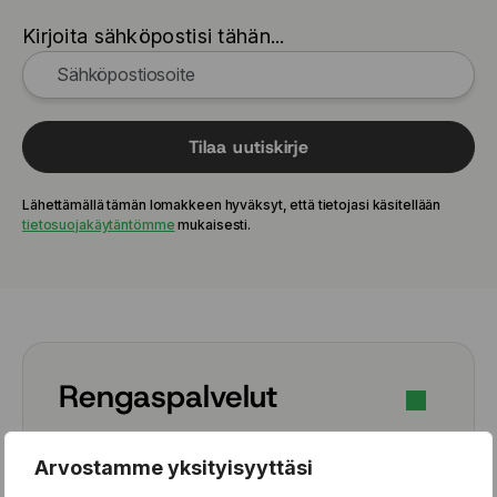
205/55 R17 91V
Kirjoita sähköpostisi tähän...
205/55 R17 95V
205/55 R17 95W
205/55 R17 95Y
205/55 R19 97V
205/60 R16 92H
Tilaa uutiskirje
205/60 R16 92V
205/60 R16 96H
Lähettämällä tämän lomakkeen hyväksyt, että tietojasi käsitellään
205/60 R16 96W
tietosuojakäytäntömme
mukaisesti.
205/65 R16 95W
215/40 R18 89Y
215/45 R17 87W
215/45 R17 91W
215/45 R18 93W
215/50 R17 91V
Rengaspalvelut
215/50 R17 91W
215/50 R17 95W
Rengaspalvelut
215/50 R18 92V
Arvostamme yksityisyyttäsi
Renkaanvaihto (kausivaihto)
215/50 R18 92W