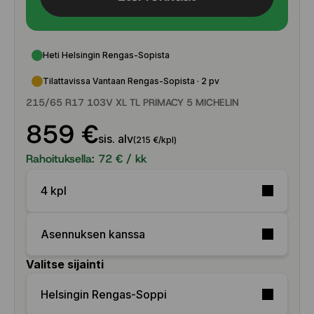
Heti Helsingin Rengas-Sopista
Tilattavissa Vantaan Rengas-Sopista · 2 pv
215/65 R17 103V XL TL PRIMACY 5 MICHELIN
859 €
sis. alv
(215 €/kpl)
Rahoituksella:
72
€ / kk
4 kpl
Asennuksen kanssa
Valitse sijainti
Helsingin Rengas-Soppi