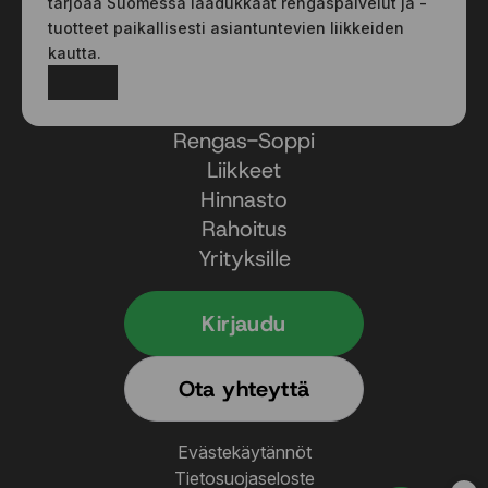
tarjoaa Suomessa laadukkaat rengaspalvelut ja -
tuotteet paikallisesti asiantuntevien liikkeiden
kautta.
Facebook
Instagram
Rengas-Soppi
Liikkeet
Hinnasto
Rahoitus
Yrityksille
Kirjaudu
Ota yhteyttä
Evästekäytännöt
Tietosuojaseloste