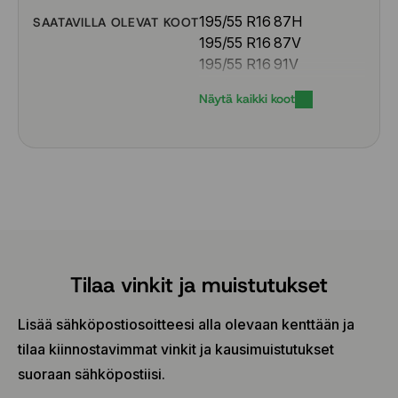
195/55 R16 87H
SAATAVILLA OLEVAT KOOT
195/55 R16 87V
195/55 R16 91V
195/55 R16 91W
Näytä kaikki koot
195/55 R20 95H
195/60 R16 89H
195/60 R16 93V
205/45 R17 88H
205/45 R17 88V
205/45 R17 88W
205/50 R17 89V
205/50 R17 93V
205/50 R17 93W
Tilaa vinkit ja muistutukset
205/55 R16 91H
205/55 R16 91V
Lisää sähköpostiosoitteesi alla olevaan kenttään ja
205/55 R16 91W
tilaa kiinnostavimmat vinkit ja kausimuistutukset
205/55 R16 94H
suoraan sähköpostiisi.
205/55 R16 94V