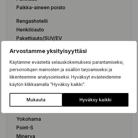
Paikka-aineen poisto
Rengashotelli
Henkilöauto
Pakettiauto/SUV/EV
Arvostamme yksityisyyttäsi
Käytämme evästeitä selauskokemuksesi parantamiseksi,
Renkaat
personoitujen mainosten ja sisällön tarjoamiseksi ja
liikenteemme analysoimiseksi. Hyväksyt evästeidemme
Renkaat
käytön klikkaamalla ”Hyväksy kaikki”.
Kesärenkaat
Talvirenkaat
Mukauta
Hyväksy kaikki
Nokian Tyres
Yokohama
Point-S
Minerva