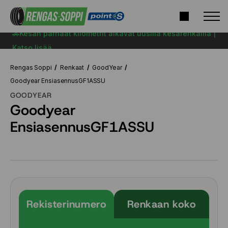
🚗Kesän parhaat kilometrit alkavat uusilla kesärenkailla |
Katso lisää
Rengas Soppi
Renkaat
GoodYear
Goodyear EnsiasennusGF1ASSU
GOODYEAR
Goodyear
EnsiasennusGF1ASSU
Rekisterinumero
Renkaan koko