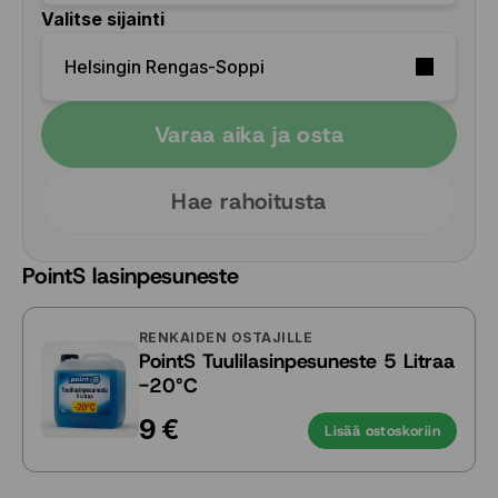
Valitse sijainti
Helsingin Rengas-Soppi
Varaa aika ja osta
Hae rahoitusta
PointS lasinpesuneste
RENKAIDEN OSTAJILLE
PointS Tuulilasinpesuneste 5 Litraa
-20°C
9 €
Lisää ostoskoriin