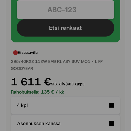
Etsi renkaat
Ei saatavilla
295/40R22 112W EAG F1 ASY SUV MO1 X L FP
GOODYEAR
1 611 €
sis. alv
(403 €/kpl)
Rahoituksella:
135
€ / kk
4 kpl
Asennuksen kanssa