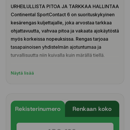
URHEILULLISTA PITOA JA TARKKAA HALLINTAA
Continental SportContact 6 on suorituskykyinen
kesärengas kuljettajalle, joka arvostaa tarkkaa
ohjattavuutta, vahvaa pitoa ja vakaata ajokäytöstä
myös korkeissa nopeuksissa. Rengas tarjoaa
tasapainoisen yhdistelmän ajotuntumaa ja
turvallisuutta niin kuivalla kuin märällä tiellä.
Erinomainen pito kuivalla ja hyvä märkäpito
Näytä lisää
Lyhyet jarrutusmatkat kaikissa olosuhteissa
Tarkka ohjaustuntuma ja hyvä ajovakaus
Toimii myös suurilla nopeuksilla
Saatavilla myös sähkö- ja hybridiautoihin
Rekisterinumero
Renkaan koko