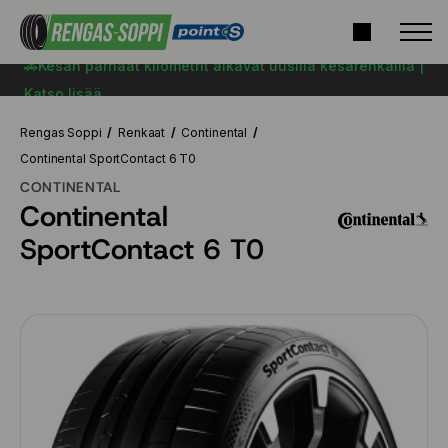
🚗Kesän parhaat kilometrit alkavat uusilla kesärenkailla |
Katso lisää
Rengas Soppi
Renkaat
Continental
Continental SportContact 6 T0
CONTINENTAL
Continental
SportContact 6 T0