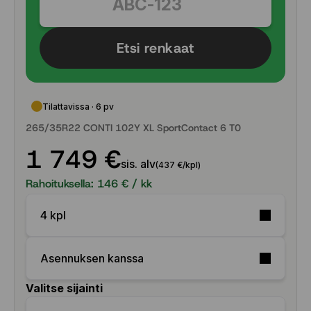
Etsi renkaat
Tilattavissa · 6 pv
265/35R22 CONTI 102Y XL SportContact 6 T0
1 749 €
sis. alv
(437 €/kpl)
Rahoituksella:
146
€ / kk
4 kpl
Asennuksen kanssa
Valitse sijainti