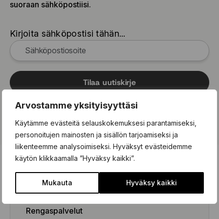
suoraan sähköpostiisi.
Kirjoita sähköpostisi tähän...
Tilaa uutiskirje
Arvostamme yksityisyyttäsi
Lähettämällä tämän lomakkeen hyväksyt, että tietojasi käsitellään
tietosuojakäytäntömme
mukaisesti.
Käytämme evästeitä selauskokemuksesi parantamiseksi,
personoitujen mainosten ja sisällön tarjoamiseksi ja
liikenteemme analysoimiseksi. Hyväksyt evästeidemme
käytön klikkaamalla ”Hyväksy kaikki”.
Mukauta
Hyväksy kaikki
Rengaspalvelut
Rengaspalvelut