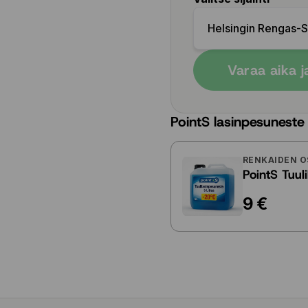
Helsingin Rengas-
Varaa aika j
PointS lasinpesuneste
RENKAIDEN O
PointS Tuul
9 €