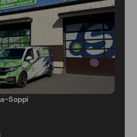
as-Soppi
i