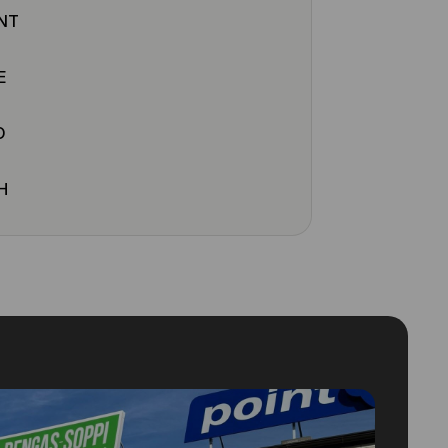
NT
E
O
H