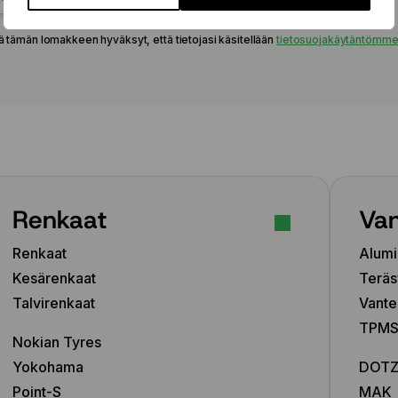
205/45 R16 87W
205/45 R17 84V
ä tämän lomakkeen hyväksyt, että tietojasi käsitellään
tietosuojakäytäntömm
205/45 R17 88V
205/45 R17 88W
205/45 R17 88Y
205/50 R16 87V
205/50 R16 87W
205/50 R17 89V
205/50 R17 89Y
205/50 R17 93V
Renkaat
Van
205/50 R17 93W
205/50 R17 93Y
Renkaat
Alumi
205/55 R16 91H
205/55 R16 91V
Kesärenkaat
Teräs
205/55 R16 91W
Talvirenkaat
Vante
205/55 R16 94V
TPMS-
205/55 R16 94W
Nokian Tyres
205/55 R17 91V
Yokohama
DOT
205/55 R17 91W
Point-S
MAK