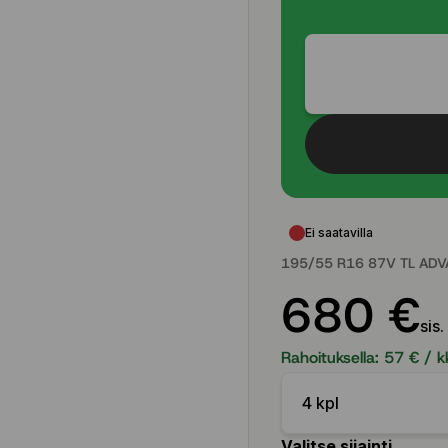
Ei saatavilla
195/55 R16 87V TL AD
680 €
sis.
Rahoituksella:
57
€ / k
4 kpl
Valitse sijainti