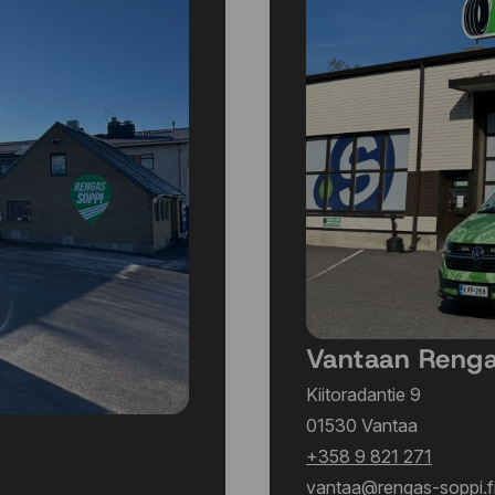
215/50 R17 91W
215/50 R17 95V
215/50 R17 95W
215/50 R17 95Y
215/50 R18 92W
215/50 R19 93T
215/55 R16 93H
215/55 R16 93V
215/55 R16 93W
215/55 R16 97H
215/55 R16 97V
215/55 R16 97W
215/55 R16 97Y
Vantaan Reng
215/55 R17 94V
215/55 R17 94W
Kiitoradantie 9
215/55 R17 94Y
01530 Vantaa
215/55 R17 98W
+358 9 821 271
215/55 R18 95H
vantaa@rengas-soppi.f