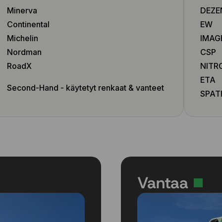
205/55 R17 95V
Minerva
DEZE
205/55 R17 95W
Continental
EW
205/55 R19 97V
Michelin
IMAG
205/60 R16 92H
205/60 R16 92V
Nordman
CSP
205/60 R16 96V
RoadX
NITR
205/60 R16 96W
ETA
215/40 R17 87W
Second-Hand - käytetyt renkaat & vanteet
SPAT
215/40 R17 87Y
215/40 R18 89W
215/40 R18 89Y
215/45 R16 86H
215/45 R16 90V
215/45 R17 87W
215/45 R17 91V
Vantaa
215/45 R17 91W
215/45 R17 91Y
215/45 R18 93W
215/45 R18 93Y