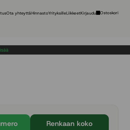
Ostoskori
itus
Ota yhteyttä
Hinnasto
Yrityksille
Liikkeet
Kirjaudu
lisää
umero
Renkaan koko