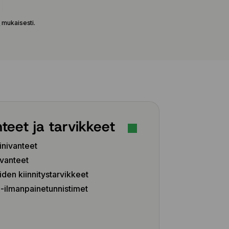
e
mukaisesti.
teet ja tarvikkeet
inivanteet
vanteet
iden kiinnitystarvikkeet
ilmanpainetunnistimet
Z