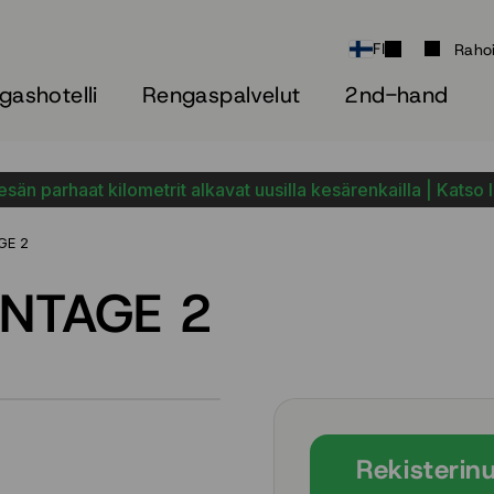
FI
Raho
gashotelli
Rengaspalvelut
2nd-hand
sän parhaat kilometrit alkavat uusilla kesärenkailla | Katso 
GE 2
ANTAGE 2
Rekisterin