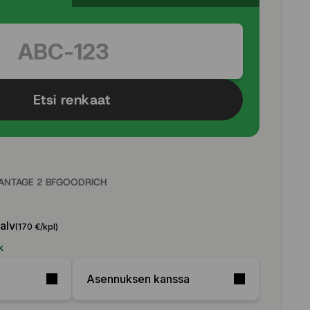
Etsi renkaat
VANTAGE 2 BFGOODRICH
 alv
(170 €/kpl)
k
Asennuksen kanssa