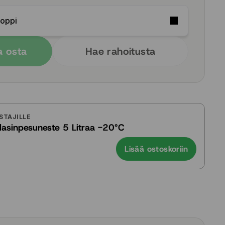
Soppi
a osta
Hae rahoitusta
STAJILLE
ilasinpesuneste 5 Litraa -20°C
Lisää ostoskoriin